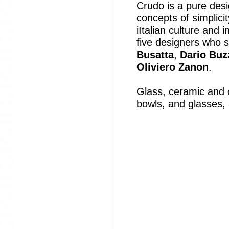
Crudo is a pure desig
concepts of simplici
iItalian culture and i
five designers who si
Busatta
,
Dario Buz
Oliviero Zanon
.
Glass, ceramic and 
bowls, and glasses, 